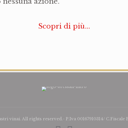
 nessuna azione.
Scopri di più...
i vinai. All rights reserved.- P.Iva 00167910314/ C.Fiscal