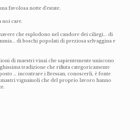
na favolosa notte d’estate.
a noi care.
mavere che esplodono nel candore dei ciliegi... di
emmia... di boschi popolati di preziosa selvaggina e
zioni di maestri vinai che sapientemente uniscono
nghissima tradizione che rifiuta categoricamente
posto … incontrare i Bressan, conoscerli, è fonte
 di mastri vignaiuoli che del proprio lavoro hanno
te.