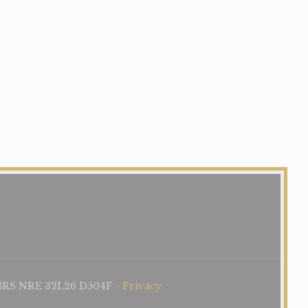
e BRS NRE 32L26 D504F -
Privacy