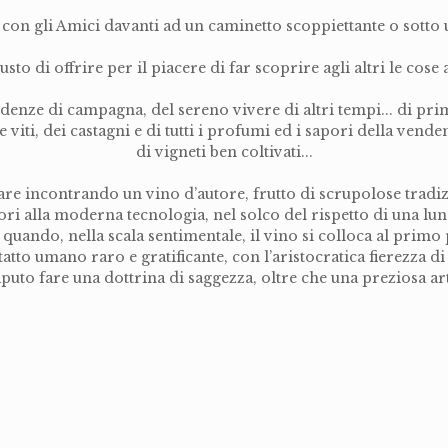
con gli Amici davanti ad un caminetto scoppiettante o sotto u
usto di offrire per il piacere di far scoprire agli altri le cose 
enze di campagna, del sereno vivere di altri tempi... di pri
iti, dei castagni e di tutti i profumi ed i sapori della vend
di vigneti ben coltivati...
are incontrando un vino d’autore, frutto di scrupolose tradi
iori alla moderna tecnologia, nel solco del rispetto di una lu
 quando, nella scala sentimentale, il vino si colloca al primo 
tatto umano raro e gratificante, con l’aristocratica fierezza
puto fare una dottrina di saggezza, oltre che una preziosa ar