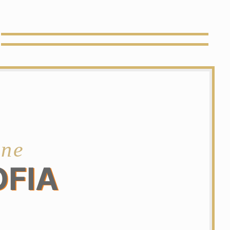
one
OFIA