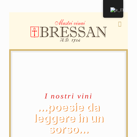
I nostri vini
...poesie da
leggere in un
sorso...