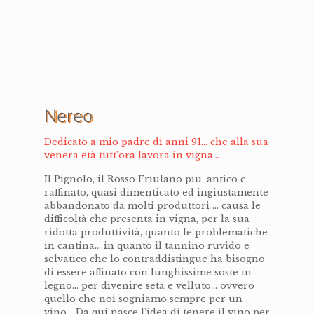
Nereo
Dedicato a mio padre di anni 91... che alla sua
venera età tutt’ora lavora in vigna...
Il Pignolo, il Rosso Friulano piu' antico e
raffinato, quasi dimenticato ed ingiustamente
abbandonato da molti produttori ... causa le
difficoltà che presenta in vigna, per la sua
ridotta produttività, quanto le problematiche
in cantina... in quanto il tannino ruvido e
selvatico che lo contraddistingue ha bisogno
di essere affinato con lunghissime soste in
legno... per divenire seta e velluto... ovvero
quello che noi sogniamo sempre per un
vino... Da qui nasce l’idea di tenere il vino per