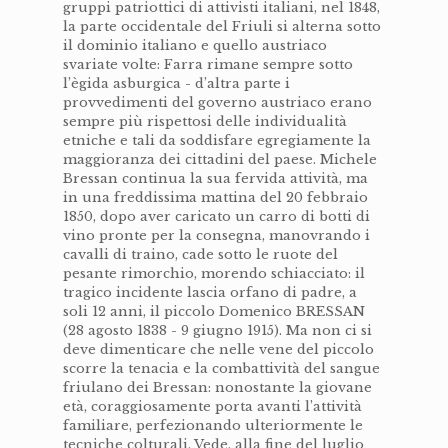
gruppi patriottici di attivisti italiani, nel 1848,
la parte occidentale del Friuli si alterna sotto
il dominio italiano e quello austriaco
svariate volte: Farra rimane sempre sotto
l’ègida asburgica - d’altra parte i
provvedimenti del governo austriaco erano
sempre più rispettosi delle individualità
etniche e tali da soddisfare egregiamente la
maggioranza dei cittadini del paese. Michele
Bressan continua la sua fervida attività, ma
in una freddissima mattina del 20 febbraio
1850, dopo aver caricato un carro di botti di
vino pronte per la consegna, manovrando i
cavalli di traino, cade sotto le ruote del
pesante rimorchio, morendo schiacciato: il
tragico incidente lascia orfano di padre, a
soli 12 anni, il piccolo Domenico BRESSAN
(28 agosto 1838 - 9 giugno 1915). Ma non ci si
deve dimenticare che nelle vene del piccolo
scorre la tenacia e la combattività del sangue
friulano dei Bressan: nonostante la giovane
età, coraggiosamente porta avanti l’attività
familiare, perfezionando ulteriormente le
tecniche colturali. Vede, alla fine del luglio