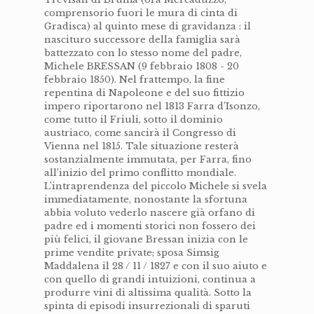
comprensorio fuori le mura di cinta di
Gradisca) al quinto mese di gravidanza : il
nascituro successore della famiglia sarà
battezzato con lo stesso nome del padre,
Michele BRESSAN (9 febbraio 1808 - 20
febbraio 1850). Nel frattempo, la fine
repentina di Napoleone e del suo fittizio
impero riportarono nel 1813 Farra d’Isonzo,
come tutto il Friuli, sotto il dominio
austriaco, come sancirà il Congresso di
Vienna nel 1815. Tale situazione resterà
sostanzialmente immutata, per Farra, fino
all’inizio del primo conflitto mondiale.
L’intraprendenza del piccolo Michele si svela
immediatamente, nonostante la sfortuna
abbia voluto vederlo nascere già orfano di
padre ed i momenti storici non fossero dei
più felici, il giovane Bressan inizia con le
prime vendite private; sposa Simsig
Maddalena il 28 / 11 / 1827 e con il suo aiuto e
con quello di grandi intuizioni, continua a
produrre vini di altissima qualità. Sotto la
spinta di episodi insurrezionali di sparuti