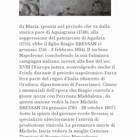
da Maria, sposata nel periodo che va dalla
storica pace di Aquisgrana (1748), alla
soppressione del patriarcato di Aquileia
(1751), ebbe il figlio Biagio BRESSAN (5
gennaio 1756 - 3 febbraio 1824). Il turbine
Napoleone, concludendo la sua fulminea
campagna italiana, investì alla fine del sec.
XVIII l’Europa intera, sconvolgendo anche il
Friuli: durante il periodo napoleonico, Farra
fece parte del regno d’Italia (distretto di
Gradisca, dipartimento di Passariano). Citano
i memoriali dell’epoca che Biagio convola a
giuste nozze con Perressin Maddalena : da
questa unione vedrà la luce Michele
BRESSAN (24 gennaio 1780 - 28 ottobre 1807).
Sotto la spinta del giovane erede Bressan, si
specializzò ulteriormente l’attività di
produzione vinicola. La prematura morte di
Michele, lascia vedova la moglie Caterina
Trevisan di Bruma (ora Mercaduzzo,