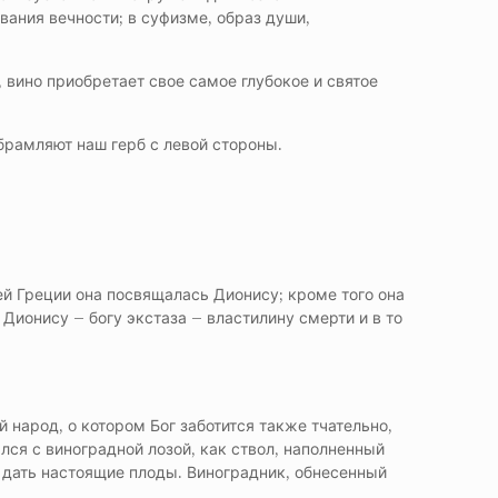
вания вечности; в суфизме, образ души,
, вино приобретает свое самое глубокое и святое
брамляют наш герб с левой стороны.
ей Греции она посвящалась Дионису; кроме того она
ионису – богу экстаза – властилину смерти и в то
народ, о котором Бог заботится также тчательно,
ался с виноградной лозой, как ствол, наполненный
ь дать настоящие плоды. Виноградник, обнесенный