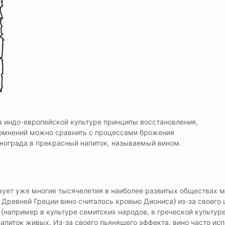
в индо-европейской культуре принципы восстановления,
 сомнений можно сравнить с процессами брожения
инограда в прекрасный напиток, называемый вином.
ует уже многие тысячелетия в наиболее развитых обществах м
в Древней Греции вино считалось кровью Диониса) из-за своего
(например в культуре семитских народов, в греческой культуре
напиток живых. Из-за своего пьянящего эффекта, вино часто ис