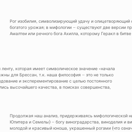
Рог изобилия, символизирующий удачу и олицетворяющий о
богатого урожая; в мифологии – существуют две версии пр
Амалтеи или речного бога Ахилла, которому Геракл в битве
ленту, которая имеет символическое значение «начала
жны для Брессан, т.к. наша философия – это не только
едование и эксперементирование с целью постоянного
лись высочайшего качества, в поисках совершенства,
Продолжая наш анализ, придерживаясь мифологической нит
Юпитера и Семелы) – богу виноградарства, виноделия и в
молодой и красивый юноша, украшенный рогами (что означа