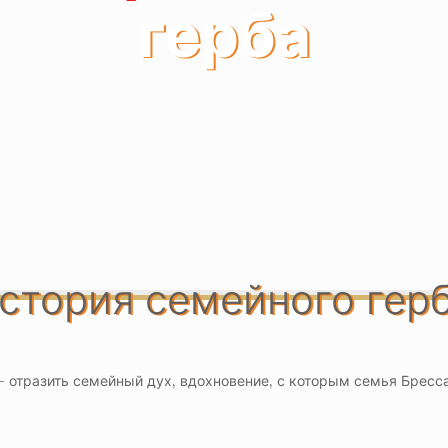
герба
стория семейного гер
 отразить семейный дух, вдохновение, с которым семья Брессан