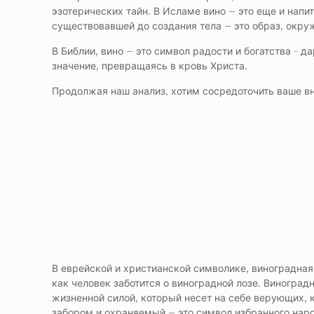
эзотерических тайн. В Исламе вино – это еще и нап
существовавшей до создания тела – это образ, окр
В Библии, вино – это символ радости и богатства - д
значение, превращаясь в кровь Христа.
Продолжая наш анализ, хотим сосредоточить ваше вн
В еврейской и христианской символике, виноградная
как человек заботится о виноградной лозе. Виноград
жизненной силой, который несет на себе верующих, к
забором и охраняемый – это символ избранного наро