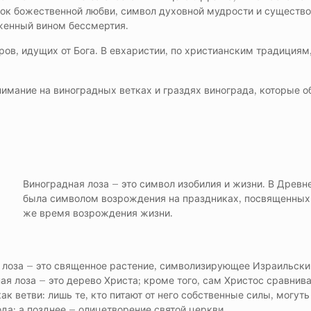
иток божественной любви, символ духовной мудрости и существо
уженный вином бессмертия.
аров, идущих от Бога. В евхаристии, по христианским традициям
имание на виноградных ветках и граздях винограда, которые о
Виноградная лоза – это символ изобилия и жизни. В Древн
была символом возрождения на праздниках, посвященных Д
же время возрождения жизни.
 лоза – это священное растение, символизирующее Израильский 
ная лоза – это дерево Христа; кроме того, сам Христос сравнив
ак ветви: лишь те, кто питают от него собственные силы, могут
да; а позднее – олицетворение святой церкви.